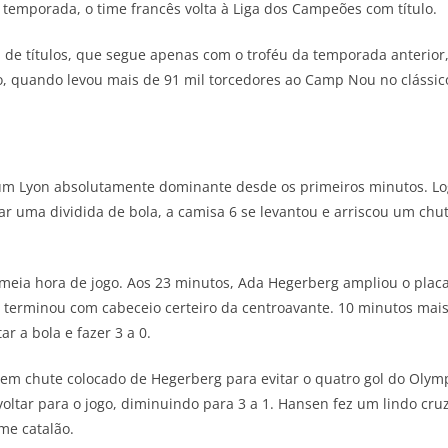
a temporada, o time francês volta à Liga dos Campeões com título.
de títulos, que segue apenas com o troféu da temporada anterior
no, quando levou mais de 91 mil torcedores ao Camp Nou no clássic
m Lyon absolutamente dominante desde os primeiros minutos. Logo
 uma dividida de bola, a camisa 6 se levantou e arriscou um chu
meia hora de jogo. Aos 23 minutos, Ada Hegerberg ampliou o placa
 terminou com cabeceio certeiro da centroavante. 10 minutos mais 
ar a bola e fazer 3 a 0.
 em chute colocado de Hegerberg para evitar o quatro gol do Olym
 voltar para o jogo, diminuindo para 3 a 1. Hansen fez um lindo cr
me catalão.