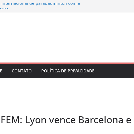
a Internacional de parabadminton com 8
ouro
 Kerolin com valor recorde no futebol
ileiro
 Pigossi é campeã na Espanha e volta ao top
Vasco abrem oitavas de final da Copa do
 0
e Botafogo no Brasileirão Feminino
E
CONTATO
POLÍTICA DE PRIVACIDADE
M: Lyon vence Barcelona e fa