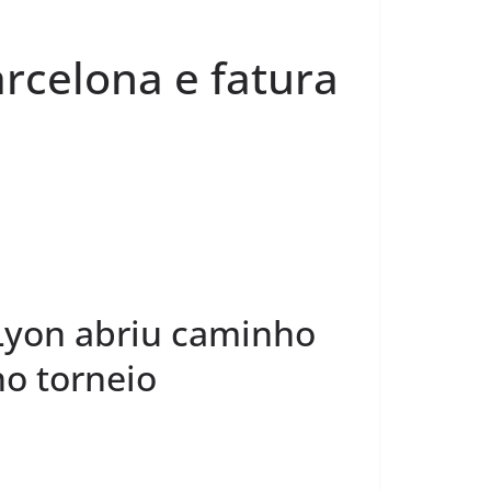
celona e fatura
Lyon abriu caminho
no torneio