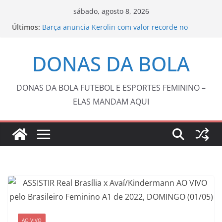
Pular
sábado, agosto 8, 2026
para
Últimos:
Barça anuncia Kerolin com valor recorde no
o
futebol feminino brasileiro
Tenista Laura Pigossi é campeã na Espanha e
conteúdo
DONAS DA BOLA
volta ao top 200
Ventania no Rio adia Botafogo x Fluminense pelo
Brasileirão Feminino
Vôlei: São Paulo sedia Mundial de Clubes
DONAS DA BOLA FUTEBOL E ESPORTES FEMININO –
feminino pelo 2º ano seguido
ELAS MANDAM AQUI
Copa do Brasil pode reunir somente campeões
nas quartas de final
AO VIVO