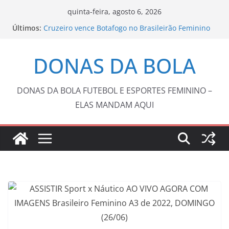
Pular
quinta-feira, agosto 6, 2026
para
Últimos:
Cruzeiro vence Botafogo no Brasileirão Feminino
o
Copa do Brasil pode reunir somente campeões
nas quartas de final
conteúdo
DONAS DA BOLA
Barça anuncia Kerolin com valor recorde no
futebol feminino brasileiro
Tenista Laura Pigossi é campeã na Espanha e
volta ao top 200
DONAS DA BOLA FUTEBOL E ESPORTES FEMININO –
Fluminense e Vasco abrem oitavas de final da
ELAS MANDAM AQUI
Copa do Brasil com 0 a 0