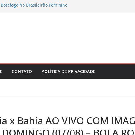
 Botafogo no Brasileirão Feminino
 pode reunir somente campeões nas quartas
Kerolin com valor recorde no futebol
eiro
Pigossi é campeã na Espanha e volta ao top
asco abrem oitavas de final da Copa do
0
E
CONTATO
POLÍTICA DE PRIVACIDADE
lia x Bahia AO VIVO COM IMAG
2, DOMINGO (07/08) – BOLA 