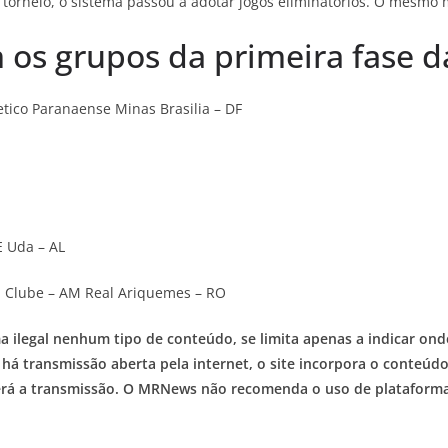
o torneio, o sistema passou a adotar jogos eliminatórios. O mesmo 
 os grupos da primeira fase 
tico Paranaense Minas Brasilia – DF
E Uda – AL
 Clube – AM Real Ariquemes – RO
legal nenhum tipo de conteúdo, se limita apenas a indicar onde
 transmissão aberta pela internet, o site incorpora o conteúdo
haverá a transmissão. O MRNews não recomenda o uso de plataformas