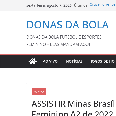
Pular
Últimos:
Cruzeiro vence
sexta-feira, agosto 7, 2026
para
Copa do Brasil
de final
o
DONAS DA BOLA
Barça anuncia 
conteúdo
feminino brasil
Tenista Laura 
200
DONAS DA BOLA FUTEBOL E ESPORTES
Fluminense e V
FEMININO – ELAS MANDAM AQUI
Brasil com 0 a 
AO VIVO
NOTÍCIAS
JOGOS DE HOJ
AO VIVO
ASSISTIR Minas Brasí
Feminino A2 de 202