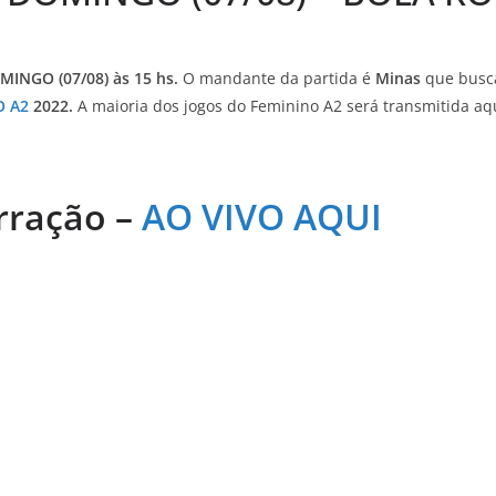
INGO (07/08) às 15 hs.
O mandante da partida é
Minas
que busca
O A2
2022.
A maioria dos jogos do Feminino A2 será transmitida aq
rração –
AO VIVO AQUI