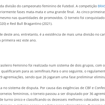
da divisão do campeonato feminino de Futebol. A competição
BRA
teriormente fases mata-mata e uma grande final. As cinco primei
mesmo nas quantidades de promovidos. O torneio foi conquistado po
2020) e Red Bull Bragantino (2021).
e deste ano, entretanto, é a existência de mais uma divisão no ca
 primeira vez este ano.
sileiro Feminino foi realizada num sistema de dois grupos, com oi
e qualificaram para as semifinais.Para o ano seguinte, o regulame
9 agremiações, sendo que 26 jogaram uma fase preliminar elimina
 no sistema de disputa. Por causa das exigências de CBF e Confe
orneios femininos, o torneio passou a ser disputado por 36 agremi
de turno único e classificando os dezesseis melhores colocados (os