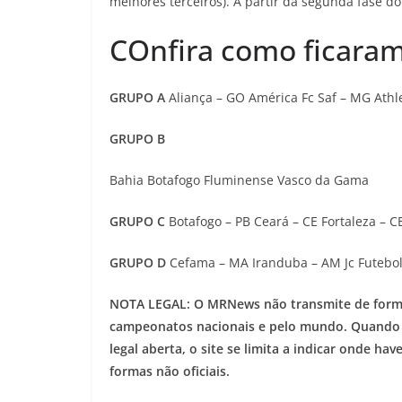
melhores terceiros). A partir da segunda fase d
COnfira como ficaram
GRUPO A
Aliança – GO América Fc Saf – MG Athle
GRUPO B
Bahia Botafogo Fluminense Vasco da Gama
GRUPO C
Botafogo – PB Ceará – CE Fortaleza – C
GRUPO D
Cefama – MA Iranduba – AM Jc Futebol
NOTA LEGAL: O MRNews não transmite de forma i
campeonatos nacionais e pelo mundo. Quando há
legal aberta, o site se limita a indicar onde 
formas não oficiais.