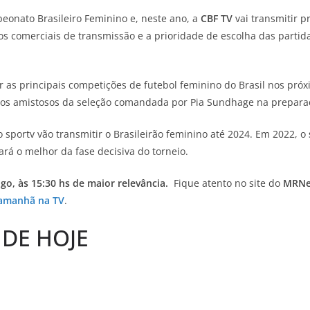
eonato Brasileiro Feminino e, neste ano, a
CBF TV
vai transmitir 
tos comerciais de transmissão e a prioridade de escolha das parti
 as principais competições de futebol feminino do Brasil nos próx
 dos amistosos da seleção comandada por Pia Sundhage na prepar
 sportv vão transmitir o Brasileirão feminino até 2024. Em 2022, o
rá o melhor da fase decisiva do torneio.
ngo, às 15:30 hs de maior relevância.
Fique atento no site do
MRN
 amanhã na TV
.
 DE HOJE