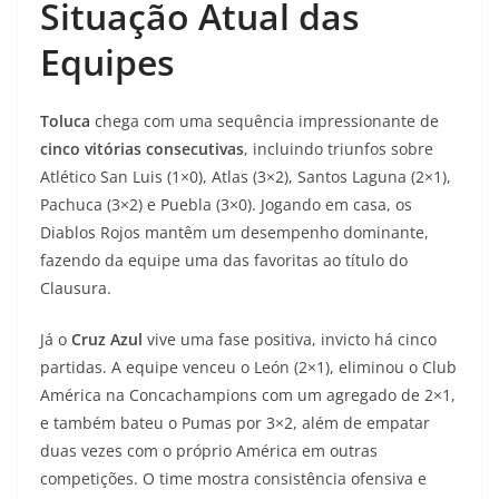
Situação Atual das
Equipes
Toluca
chega com uma sequência impressionante de
cinco vitórias consecutivas
, incluindo triunfos sobre
Atlético San Luis (1×0), Atlas (3×2), Santos Laguna (2×1),
Pachuca (3×2) e Puebla (3×0). Jogando em casa, os
Diablos Rojos mantêm um desempenho dominante,
fazendo da equipe uma das favoritas ao título do
Clausura.
Já o
Cruz Azul
vive uma fase positiva, invicto há cinco
partidas. A equipe venceu o León (2×1), eliminou o Club
América na Concachampions com um agregado de 2×1,
e também bateu o Pumas por 3×2, além de empatar
duas vezes com o próprio América em outras
competições. O time mostra consistência ofensiva e