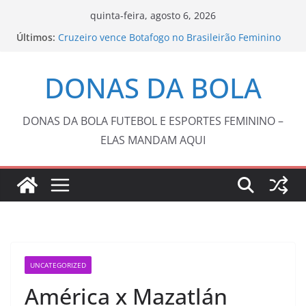
Pular
quinta-feira, agosto 6, 2026
para
Últimos:
Cruzeiro vence Botafogo no Brasileirão Feminino
o
Copa do Brasil pode reunir somente campeões
nas quartas de final
conteúdo
DONAS DA BOLA
Barça anuncia Kerolin com valor recorde no
futebol feminino brasileiro
Tenista Laura Pigossi é campeã na Espanha e
volta ao top 200
DONAS DA BOLA FUTEBOL E ESPORTES FEMININO –
Fluminense e Vasco abrem oitavas de final da
ELAS MANDAM AQUI
Copa do Brasil com 0 a 0
UNCATEGORIZED
América x Mazatlán