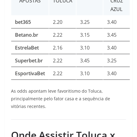
APOSTAS
TOLUCA
CRUZ
AZUL
bet365
2.20
3.25
3.40
Betano.br
2.22
3.15
3.45
EstrelaBet
2.16
3.10
3.40
Superbet.br
2.22
3.45
3.25
EsportivaBet
2.22
3.10
3.40
As odds apontam leve favoritismo do Toluca,
principalmente pelo fator casa e a sequência de
vitórias recentes.
Onde Assistir Toluca x