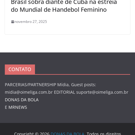
Brasil sobra diante de Cuba na estreia
do Mundial de Handebol Feminino
novembro 27, 2025
CONTATO
PARCERIAS/PARTNERSHIP Mídia, Guest posts:
midia@oimeliga.com.br
EDITORIAL
suporte@oimeliga.com.br
DONAS DA BOLA
E
MRNEWS
Copyright © 2026
DONAS DA BOLA
. Todos os direitos