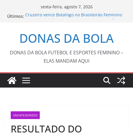
Pular
sexta-feira, agosto 7, 2026
para
Cruzeiro vence Botafogo no Brasileirão Feminino
Últimos:
o
Copa do Brasil pode reunir somente campeões
nas quartas de final
conteúdo
DONAS DA BOLA
Barça anuncia Kerolin com valor recorde no
futebol feminino brasileiro
Tenista Laura Pigossi é campeã na Espanha e
volta ao top 200
DONAS DA BOLA FUTEBOL E ESPORTES FEMININO –
Fluminense e Vasco abrem oitavas de final da
ELAS MANDAM AQUI
Copa do Brasil com 0 a 0
UNCATEGORIZED
RESULTADO DO