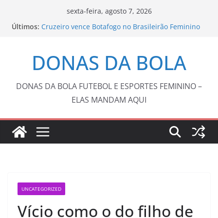
Pular
sexta-feira, agosto 7, 2026
para
Últimos:
Cruzeiro vence Botafogo no Brasileirão Feminino
o
Copa do Brasil pode reunir somente campeões
nas quartas de final
conteúdo
DONAS DA BOLA
Barça anuncia Kerolin com valor recorde no
futebol feminino brasileiro
Tenista Laura Pigossi é campeã na Espanha e
volta ao top 200
DONAS DA BOLA FUTEBOL E ESPORTES FEMININO –
Fluminense e Vasco abrem oitavas de final da
ELAS MANDAM AQUI
Copa do Brasil com 0 a 0
UNCATEGORIZED
Vício como o do filho de