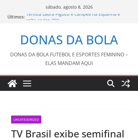
Pular
sábado, agosto 8, 2026
para
Tenista Laura Pigossi é campeã na Espanha e
Últimos:
o
volta ao top 200
Ventania no Rio adia Botafogo x Fluminense pelo
conteúdo
DONAS DA BOLA
Brasileirão Feminino
Vôlei: São Paulo sedia Mundial de Clubes
feminino pelo 2º ano seguido
Copa do Brasil pode reunir somente campeões
DONAS DA BOLA FUTEBOL E ESPORTES FEMININO –
nas quartas de final
ELAS MANDAM AQUI
Barça anuncia Kerolin com valor recorde no
futebol feminino brasileiro
UNCATEGORIZED
TV Brasil exibe semifinal